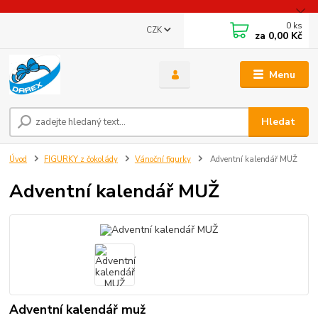
0
ks
CZK
za
0,00 Kč
Menu
Hledat
Úvod
FIGURKY z čokolády
Vánoční figurky
Adventní kalendář MUŽ
Adventní kalendář MUŽ
Adventní kalendář muž